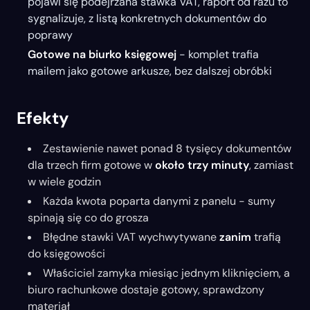
pojawi się podejrzana stawka VAT, raport od razu to
sygnalizuje, z listą konkretnych dokumentów do
poprawy
Gotowe na biurko księgowej
- komplet trafia
mailem jako gotowe arkusze, bez dalszej obróbki
Efekty
Zestawienie nawet ponad 8 tysięcy dokumentów
dla trzech firm gotowe w
około trzy minuty
, zamiast
w wiele godzin
Każda kwota poparta danymi z panelu - sumy
spinają się co do grosza
Błędne stawki VAT wychwytywane
zanim
trafią
do księgowości
Właściciel zamyka miesiąc jednym kliknięciem, a
biuro rachunkowe dostaje gotowy, sprawdzony
materiał